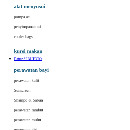
alat menyusui
pompa asi
penyimpanan asi
cooler bags
kursi makan
Daftar SPBUTOTO
perawatan bayi
perawatan kulit
Sunscreen
Shampo & Sabun
perawatan rambut
perawatan mulut
perawatan diri