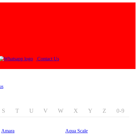
Contact Us
us
S
T
U
V
W
X
Y
Z
0-9
Amara
Aqua Scale