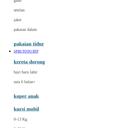
gaun
setelan
jaket
pakaian dalam
pakaian tidur
SPBUTOTO RTP
kereta dorong
bayi baru lahir
usia 6 bulan+
koper anak
kursi mobil
0-13 Kg