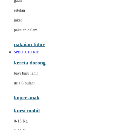
gaun
setelan
jaket
pakaian dalam
pakaian tidur
SPBUTOTO RTP
kereta dorong
bayi baru lahir
usia 6 bulan+
koper anak
kursi mobil
0-13 Kg