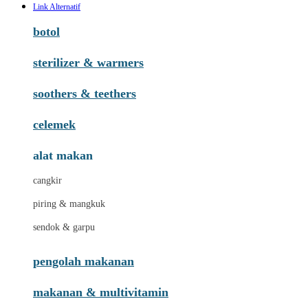
Link Alternatif
botol
sterilizer & warmers
soothers & teethers
celemek
alat makan
cangkir
piring & mangkuk
sendok & garpu
pengolah makanan
makanan & multivitamin