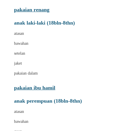
pakaian renang
anak laki-laki (18bln-8thn)
atasan
bawahan
setelan
jaket
pakaian dalam
pakaian ibu hamil
anak perempuan (18bln-8thn)
atasan
bawahan