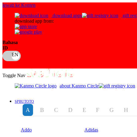
lewati ke Konten
download apps
gift reg
download app from:
Bahasa
ID
Toggle Nav
about Kanmo Circle
SPBUTOTO
A
B
C
D
E
F
G
H
Addo
Adidas