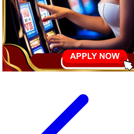
Xootz
Y
Yamatoya
Z
Zaxy
Zoggs
0-9
4Moms
59S