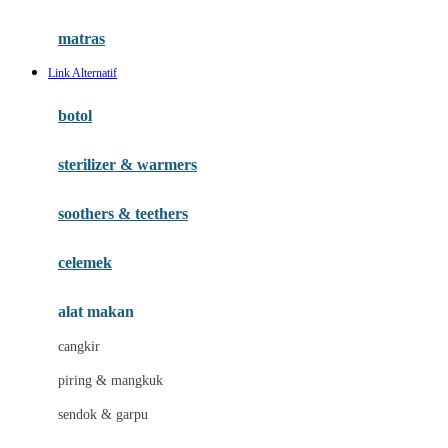
Happy Tummy
Hauck
matras
Havaianas
Link Alternatif
Hegen
botol
Hot Wheels
sterilizer & warmers
Hybrid
soothers & teethers
I
Inlacta DHA
celemek
Interlac
alat makan
Ivenet
cangkir
J
piring & mangkuk
Jack N Jill
sendok & garpu
Joie