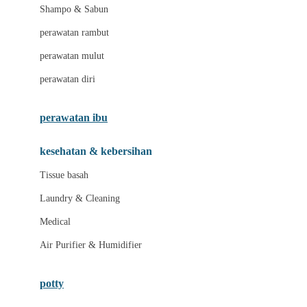
London Taxi
Shampo & Sabun
Love To Dream
perawatan rambut
perawatan mulut
M
perawatan diri
Magformers
Mama's Choice
perawatan ibu
Mamas&Papas
kesehatan & kebersihan
Mamaway
Tissue basah
Maxi Cosi
Laundry & Cleaning
Megabloks
Medical
Micro
Air Purifier & Humidifier
MiDeer
Mimi & Lula
potty
Mini Monkey