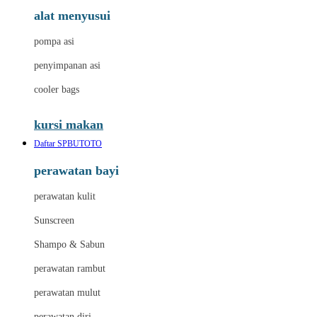
alat menyusui
pompa asi
penyimpanan asi
cooler bags
kursi makan
Daftar SPBUTOTO
perawatan bayi
perawatan kulit
Sunscreen
Shampo & Sabun
perawatan rambut
perawatan mulut
perawatan diri