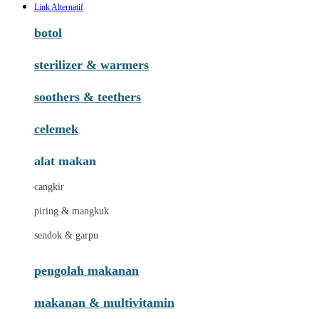
Link Alternatif
botol
sterilizer & warmers
soothers & teethers
celemek
alat makan
cangkir
piring & mangkuk
sendok & garpu
pengolah makanan
makanan & multivitamin