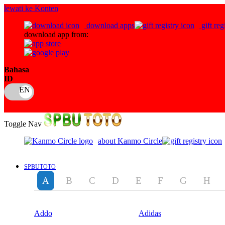
lewati ke Konten
download apps
gift reg
download app from:
Bahasa
ID
Toggle Nav
about Kanmo Circle
SPBUTOTO
A
B
C
D
E
F
G
H
Addo
Adidas