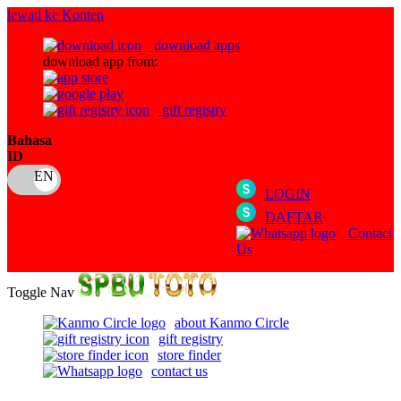
lewati ke Konten
download apps
download app from:
gift registry
Bahasa
ID
LOGIN
DAFTAR
Contact
Us
Toggle Nav
about Kanmo Circle
gift registry
store finder
contact us