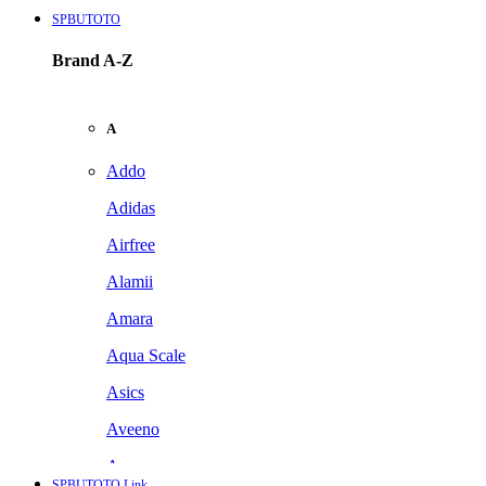
SPBUTOTO
Brand A-Z
A
Addo
Adidas
Airfree
Alamii
Amara
Aqua Scale
Asics
Aveeno
Awan
SPBUTOTO Link