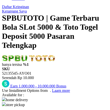
Q
Daftar Keinginan
Keranjang Saya
QV Baby
SPBUTOTO | Game Terbaru
R
Bola SLot 5000 & Toto Togel
Real Shades
Deposit 5000 Pasaran
Red Castle
Telengkap
Ribbon Madness
S
hanya tersisa
%1
Sebamed
SKU
52135545-AYO01
Silver Cross
Serendah
Rp 10.000
Simply Idea
Earn
1.000.000
-
10.000.000
Bonus
Use Installment Options from
.
Laarn more
Skip Hop
Available for :
home delivery
Spectra
store pickup