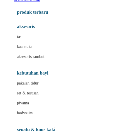
Azetabio
produk terbaru
B
aksesoris
Baabaasheepz
tas
Babiators
kacamata
Baby Dove
aksesoris rambut
Baby Jogger
Baby Rovega
kebutuhan bayi
Babybee
pakaian tidur
Banana Boat
set & terusan
Banz
piyama
Barbie
bodysuits
Beaba
Beauty Barn
sepatu & kaus kaki